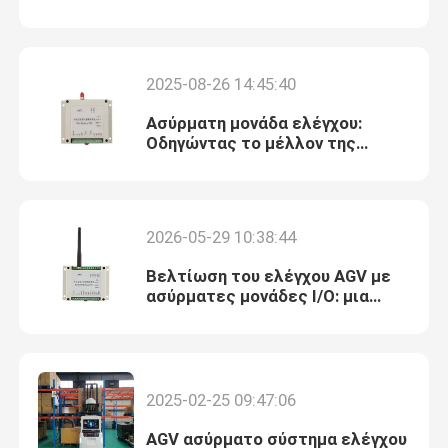
τηλεχειρισμό
ασύρματος ραδιο διαποδιαμορφωτής
2025-08-26 14:45:40
4G ασύρματη πύλη
Ασύρματη μονάδα ελέγχου:
Οδηγώντας το μέλλον της
έξυπνης αυτοματοποίησης
Ασύρματη ενότητα της Lora
2026-05-29 10:38:44
Ασύρματα εξαρτήματα κεραιών
Βελτίωση του ελέγχου AGV με
ασύρματες μονάδες I/O: μια
πολυστρωματικές σκάφους πλακέτα
ευέλικτη εναλλακτική λύση για
τις πλακέτες αναμεταδόσεων
Μονωτής ψηφιακών σημάτων
2025-02-25 09:47:06
Μετατροπέας ΑΓΓΕΛΙΩΝ DA
AGV ασύρματο σύστημα ελέγχου