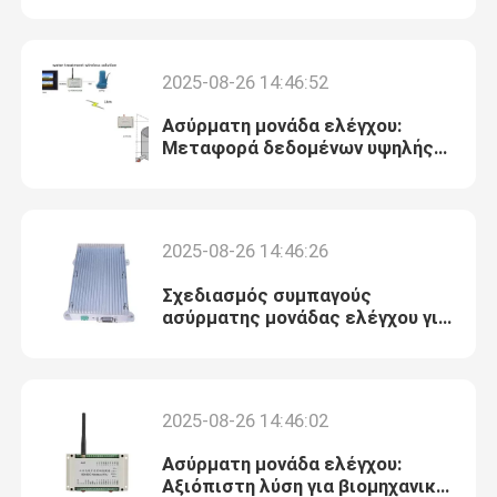
Company News
2025-08-26 14:46:52
Ασύρματη μονάδα ελέγχου:
Ασύρματη ενότητα ελέγχου
Μεταφορά δεδομένων υψηλής
ταχύτητας με χαμηλή
κατανάλωση ενέργειας
Ασύρματος ελεγκτής άρδευσης
2025-08-26 14:46:26
ασύρματο rtu modbus
Σχεδιασμός συμπαγούς
ασύρματης μονάδας ελέγχου για
εύκολη ενσωμάτωση
Ασύρματη ενότητα Ι Ο
Ενότητα στοιχείων RF
2025-08-26 14:46:02
Ασύρματη μονάδα ελέγχου:
ασύρματη ακουστική ενότητα
Αξιόπιστη λύση για βιομηχανικό