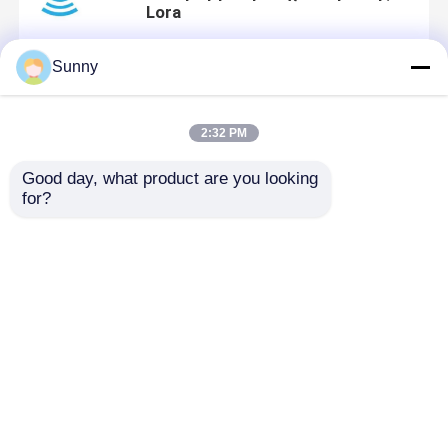
Lora
Sunny
2019-11-25 15:58:32
2:32 PM
5W ασύρματο RTU
Good day, what product are you looking 
for?
2019-11-05 16:51:08
Ασύρματη χρήση RTU για τον
αυτόματο ON-OFF έλεγχο
αντλιών
Αρχική Σελίδα
Περίπου εμείς
επαφή
Desktop Site
Sitemap
Πολιτική απορρήτου