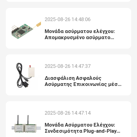
Σχετικά με εμάς
2025-08-26 14:48:06
Μονάδα ασύρματου ελέγχου:
Επισκέψεις στο εργοστάσιο
Απομακρυσμένο ασύρματο
έλεγχο με ευέλικτες
εφαρμογές
Έλεγχος ποιότητας
2025-08-26 14:47:37
Επικοινωνήστε μαζί μας
Διασφάλιση Ασφαλούς
Ασύρματης Επικοινωνίας μέσω
Κρυπτογράφησης σε Ασύρματες
Ειδήσεις
Μονάδες Ελέγχου
2025-08-26 14:47:14
Υποθέσεις
Μονάδα Ασύρματου Ελέγχου:
Συνδεσιμότητα Plug-and-Play
Μπλογκ
Χωρίς Προβλήματα