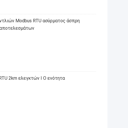
αντλιών Modbus RTU ασύρματος άσπρη
/αποτελεσμάτων
RTU 2km ελεγκτών Ι Ο ενότητα