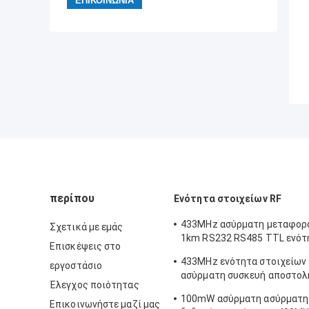
περίπου
Ενότητα στοιχείων RF
433MHz ασύρματη μεταφορ
Σχετικά με εμάς
1km RS232 RS485 TTL ενό
Επισκέψεις στο
στοιχείων RF
433MHz ενότητα στοιχείων 
εργοστάσιο
ασύρματη συσκευή αποστολ
Έλεγχος ποιότητας
2KM RF ασύρματη ενότητα 
100mW ασύρματη ασύρματη
για AMR
Επικοινωνήστε μαζί μας