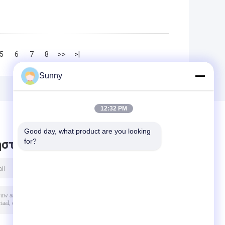
5
6
7
8
>>
>|
Sunny
12:32 PM
Good day, what product are you looking 
for?
στε μήνυμα