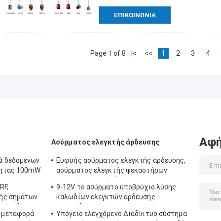
ΕΠΙΚΟΙΝΩΝΊΑ
Page 1 of 8
|<
<<
1
2
3
4
Αφή
Ασύρματος ελεγκτής άρδευσης
ά δεδομένων
Ευφυής ασύρματος ελεγκτής άρδευσης,
τητας 100mW
ασύρματος ελεγκτής ψεκαστήρων
προγράμματος άρδευσης
RF,
9-12V το ασύρματο υποβρύχιο λύσης
ής σημάτων
καλωδίων ελεγκτών άρδευσης
πομποδεκτών
αποκωδικοποιεί τον πίνακα που 128
 μεταφορά
Υπόγειο ελεγχόμενο Διαδίκτυο σύστημα
σταθμός αποκωδικοποιούν τον πίνακα