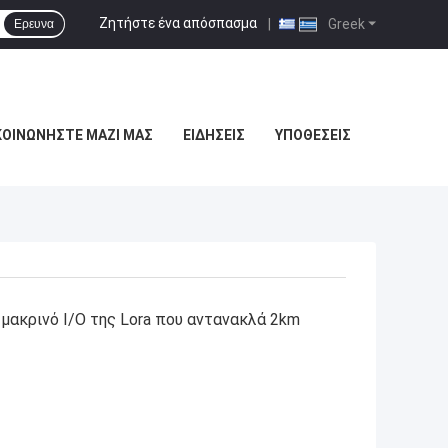
Ζητήστε ένα απόσπασμα
|
Greek
Ερευνα
ΚΟΙΝΩΝΉΣΤΕ ΜΑΖΊ ΜΑΣ
ΕΙΔΉΣΕΙΣ
ΥΠΟΘΈΣΕΙΣ
μακρινό I/O της Lora που αντανακλά 2km